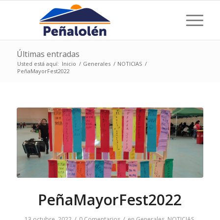
Últimas entradas
Usted está aquí:
Inicio
/
Generales
/
NOTICIAS
/
PeñaMayorFest2022
PeñaMayorFest2022
/
/
13 octubre, 2022
0 Comentarios
en
Generales
,
NOTICIAS
,