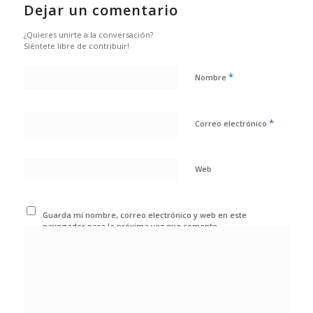
Dejar un comentario
¿Quieres unirte a la conversación?
Siéntete libre de contribuir!
*
Nombre
*
Correo electrónico
Web
Guarda mi nombre, correo electrónico y web en este
navegador para la próxima vez que comente.