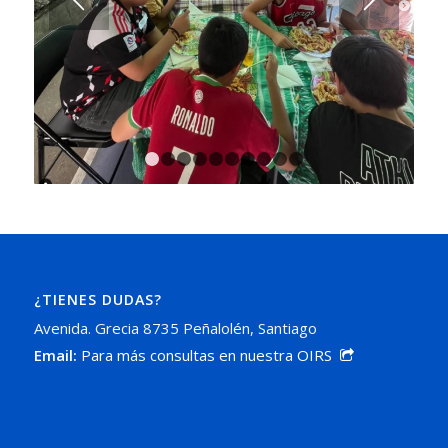
1
2
3
4
5
6
7
8
9
10
¿TIENES DUDAS?
Avenida. Grecia 8735 Peñalolén, Santiago
Email:
Para más consultas en nuestra OIRS