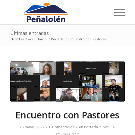
Últimas entradas
Usted está aquí:
Inicio
/
Portada
/
Encuentro con Pastores
Encuentro con Pastores
/
/
/
26 mayo, 2022
0 Comentarios
en
Portada
por
ED-
SOLIDARIDAD