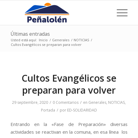
Últimas entradas
Usted está aquí:
Inicio
/
Generales
/
NOTICIAS
/
Cultos Evangélicos se preparan para volver
Cultos Evangélicos se
preparan para volver
/
/
29 septiembre, 2020
0 Comentarios
en
Generales
,
NOTICIAS
,
/
Portada
por
ED-SOLIDARIDAD
Entrando en la «Fase de Preparación» diversas
actividades se reactivan en la comuna, en esa línea los