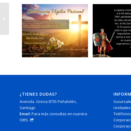
Jornada fin de año
2025 con agrupaciones
solidarias
¿TIENES DUDAS?
INFOR
Avenida. Grecia 8735 Peñalolén,
Sucursale
Santiago
Unidades
Email:
Para más consultas en nuestra
Teléfonos
OIRS
Corporaci
Corporaci