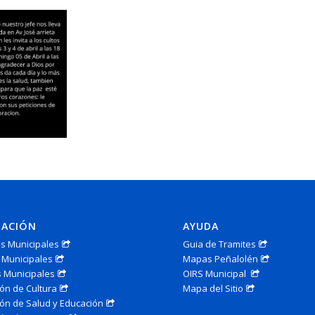
MACIÓN
AYUDA
s Municipales
Guia de Tramites
 Municipales
Mapas Peñalolén
 Municipales
OIRS Municipal
ón de Cultura
Mapa del Sitio
ón de Salud y Educación