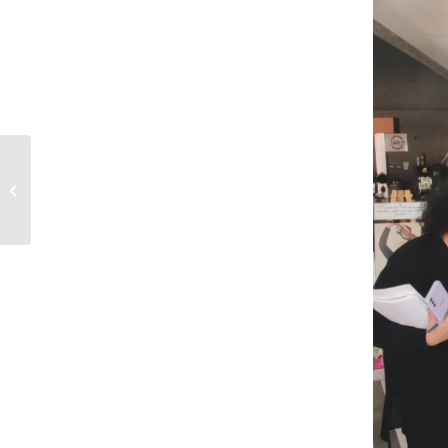
Agrupación de
Mujeres Cristinas de
Peñalolén realiza
actividad de
agradecimiento...