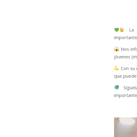
La 
importante
Nos inf
jóvenes (m
Con su 
que puede 
Sígue
important