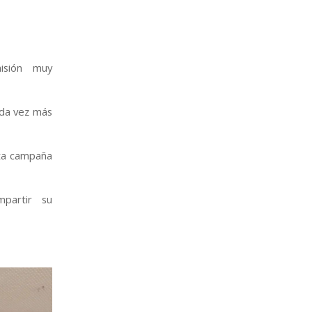
sión muy
da vez más
sta campaña
partir su