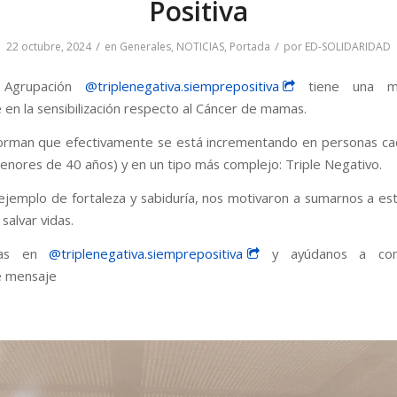
Positiva
/
/
22 octubre, 2024
en
Generales
,
NOTICIAS
,
Portada
por
ED-SOLIDARIDAD
Agrupación
@triplenegativa.siemprepositiva
tiene una mi
 en la sensibilización respecto al Cáncer de mamas.
orman que efectivamente se está incrementando en personas ca
enores de 40 años) y en un tipo más complejo: Triple Negativo.
ejemplo de fortaleza y sabiduría, nos motivaron a sumarnos a e
salvar vidas.
las en
@triplenegativa.siemprepositiva
y ayúdanos a com
e mensaje