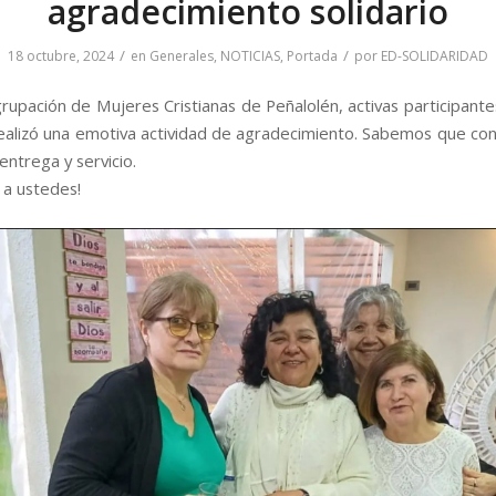
agradecimiento solidario
/
/
18 octubre, 2024
en
Generales
,
NOTICIAS
,
Portada
por
ED-SOLIDARIDAD
rupación de Mujeres Cristianas de Peñalolén, activas participante
 realizó una emotiva actividad de agradecimiento. Sabemos que con
entrega y servicio.
 a ustedes!