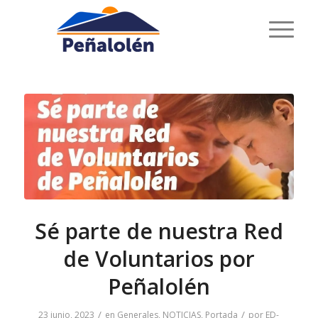
Sé parte de nuestra Red
de Voluntarios por
Peñalolén
/
/
23 junio, 2023
en
Generales
,
NOTICIAS
,
Portada
por
ED-