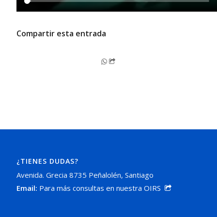
Compartir esta entrada
¿TIENES DUDAS?
Avenida. Grecia 8735 Peñalolén, Santiago
Email:
Para más consultas en nuestra OIRS