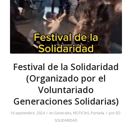
Festival de la Solidaridad
(Organizado por el
Voluntariado
Generaciones Solidarias)
/
/
16 septiembre, 2024
en
Generales
,
NOTICIAS
,
Portada
por
ED-
SOLIDARIDAD