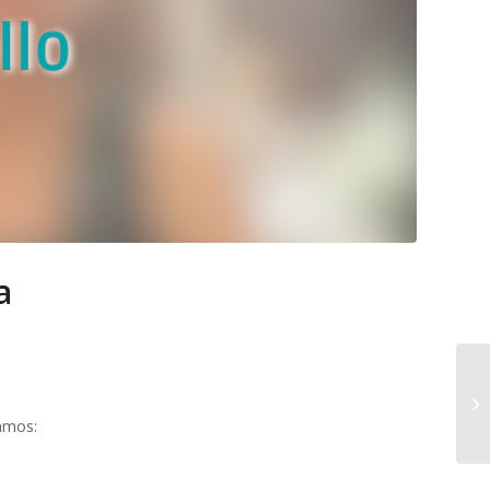
a
amos: