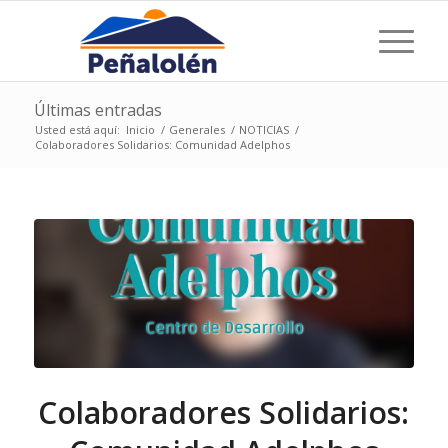
Últimas entradas
Usted está aquí:
Inicio
/
Generales
/
NOTICIAS
/
Colaboradores Solidarios: Comunidad Adelphos
Colaboradores Solidarios: