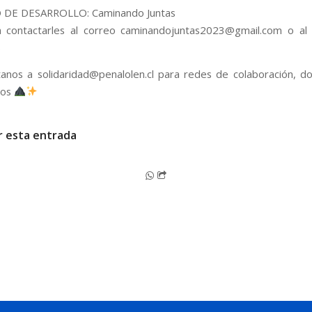
DE DESARROLLO: Caminando Juntas
contactarles al correo caminandojuntas2023@gmail.com o al
8
anos a solidaridad@penalolen.cl para redes de colaboración, d
dos
r esta entrada