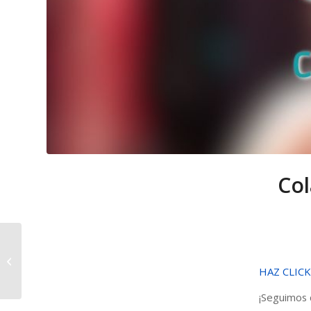
Col
Colaboradores
Solidarios: Los Coleros
HAZ CLICK
de Las Perdices
¡Seguimos 