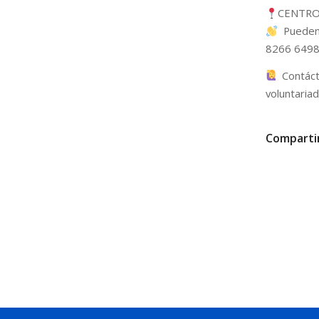
CENTRO 
Pueden 
8266 649
Contáct
voluntaria
Comparti